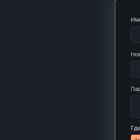
Имя
Ном
Пар
Где