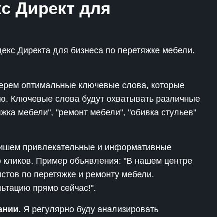
с Директ для
В Телеграм-канале бесплатно делюсь
материалами, как стабильно привлекать
клиентов на свои услуги, подписывайся 🤝
екс Директа для бизнеса по перетяжке мебели.
Перейти в Телеграм
рем оптимальные ключевые слова, которые
ю. Ключевые слова будут охватывать различные
жка мебели", "ремонт мебели", "обивка стульев"
шем привлекательные и информативные
о кликов. Пример объявления: "В нашем центре
тов по перетяжке и ремонту мебели.
ьтацию прямо сейчас!".
ании.
Я регулярно буду анализировать