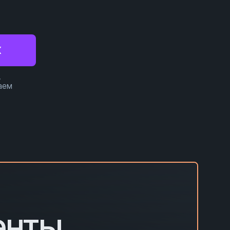
X
,
аем
енты