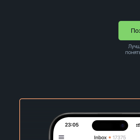
По
Лучш
понят