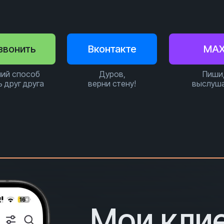
звонить
Вконтакте
MA
ий способ
Дуров,
Пиши
ь друг друга
верни стену!
выслуш
Мои кли