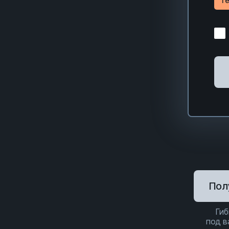
Te
Пол
Гиб
под 