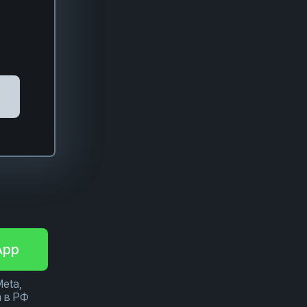
App
Meta,
 в РФ