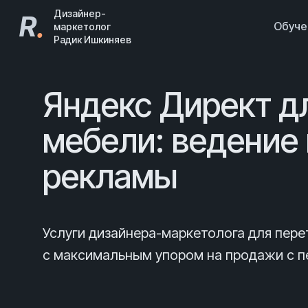
Дизайнер-
R
.
Обуч
маркетолог
Радик Ишкиняев
Яндекс Директ д
мебели: ведение
рекламы
Услуги дизайнера-маркетолога для пер
с максимальным упором на продажи с пе