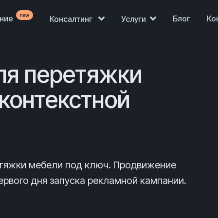
new
ение
Блог
Ко
Консалтинг
Услуги
ля перетяжки
 контекстной
етяжки мебели под ключ. Продвижение
Продажи просели,
рвого дня запуска рекламной кампании.
нет клиентов?