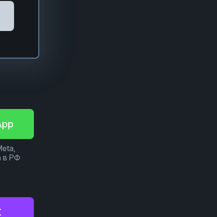
App
Meta,
 в РФ
X