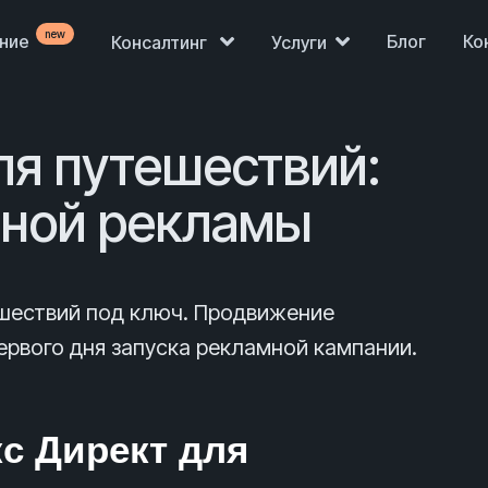
new
ение
Блог
Ко
Консалтинг
Услуги
ля путешествий:
тной рекламы
ешествий под ключ. Продвижение
рвого дня запуска рекламной кампании.
Продажи просели,
нет клиентов?
с Директ для