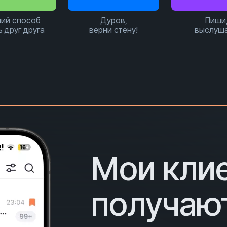
ий способ
Дуров,
Пиши
ь друг друга
верни стену!
выслуш
Мои кли
получаю