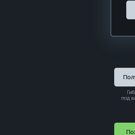
Пол
Гиб
под 
По