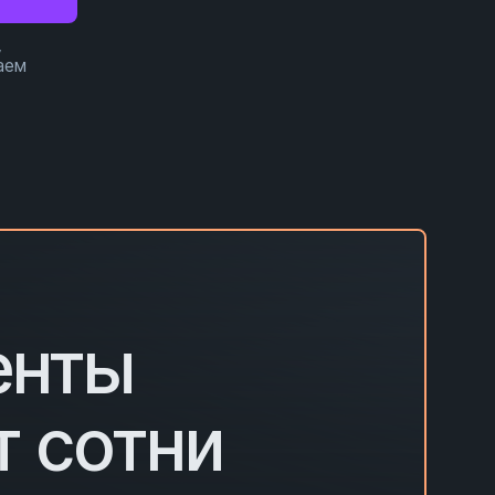
,
аем
енты
т сотни