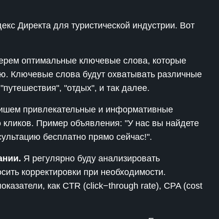
В Телеграм-канале бесплатно делюсь
екс Директа для туристической индустрии. Вот
материалами, как стабильно привлекать
клиентов на свои услуги, подписывайся 🤝
рем оптимальные ключевые слова, которые
Перейти в Телеграм
ю. Ключевые слова будут охватывать различные
"путешествия", "отдых", и так далее.
шем привлекательные и информативные
 кликов. Пример объявления: "У нас вы найдете
ультацию бесплатно прямо сейчас!".
ании.
Я регулярно буду анализировать
сить корректировки при необходимости.
казатели, как CTR (click−through rate), CPA (cost