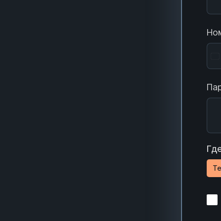
Ном
Пар
Где
Te