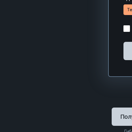
Te
Пол
Гиб