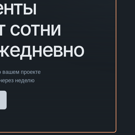
енты
т сотни
ежедневно
о вашем проекте
 через неделю