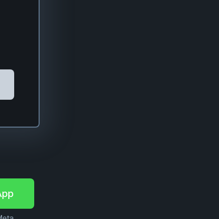
App
Meta,