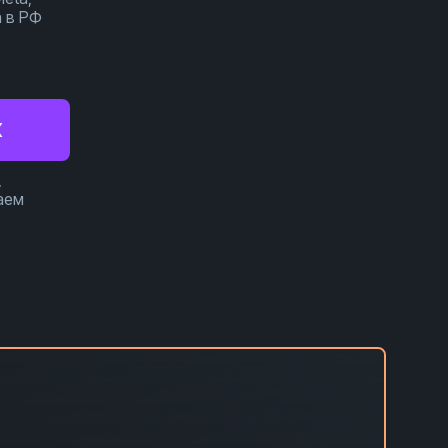
 в РФ
X
,
аем