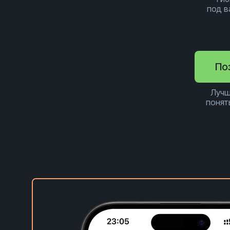
под 
По
Лучш
понят