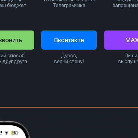
ваш бюджет
Телеграмчика
запрещена
звонить
Вконтакте
MA
ий способ
Дуров,
Пиши
ь друг друга
верни стену!
выслуш