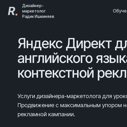
Дизайнер-
R
.
Обуч
маркетолог
Радик Ишкиняев
Яндекс Директ д
английского язык
контекстной рек
Услуги дизайнера-маркетолога для урок
Продвижение с максимальным упором на
рекламной кампании.