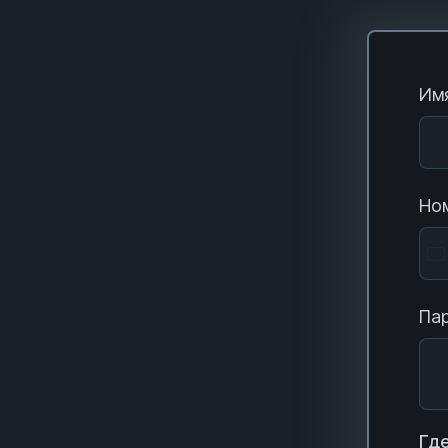
Имя
Ном
Пар
Где