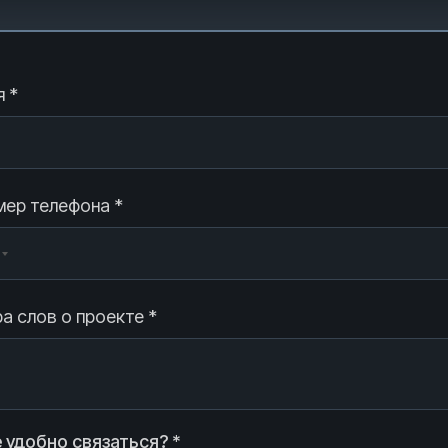
 *
ер телефона *
а слов о проекте *
 удобно связаться? *