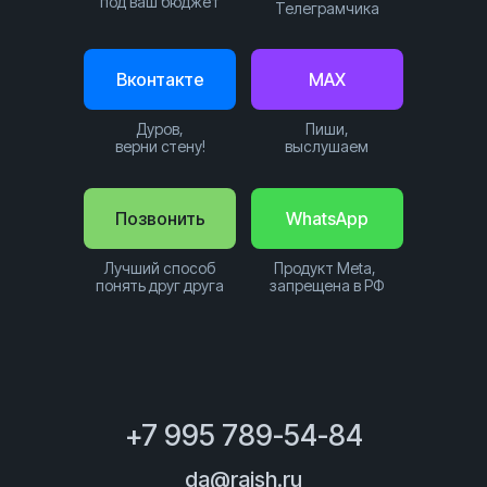
под ваш бюджет
Телеграмчика
Вконтакте
MAX
Дуров,
Пиши,
верни стену!
выслушаем
Позвонить
WhatsApp
Лучший способ
Продукт Meta,
понять друг друга
запрещена в РФ
+7 995 789-54-84
da@raish.ru