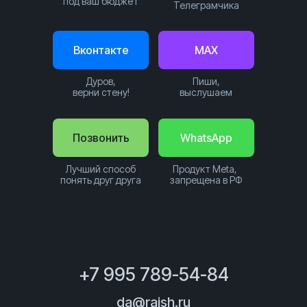
под ваш бюджет
Телеграмчика
Вконтакте
MAX
Дуров,
Пиши,
верни стену!
выслушаем
Позвонить
WhatsApp
Лучший способ
Продукт Meta,
понять друг друга
запрещена в РФ
+7 995 789-54-84
da@raish.ru