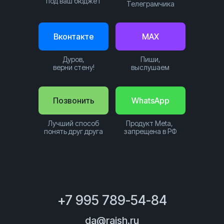
под ваш бюджет
Телеграмчика
Вконтакте
MAX
Дуров,
Пиши,
верни стену!
выслушаем
Позвонить
WhatsApp
Лучший способ
Продукт Meta,
понять друг друга
запрещена в РФ
+7 995 789-54-84
da@raish.ru