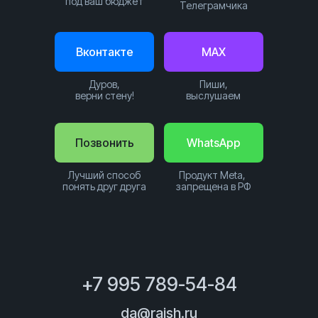
под ваш бюджет
Телеграмчика
Вконтакте
MAX
Дуров,
Пиши,
верни стену!
выслушаем
Позвонить
WhatsApp
Лучший способ
Продукт Meta,
понять друг друга
запрещена в РФ
+7 995 789-54-84
da@raish.ru