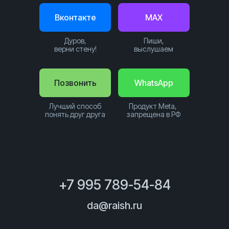
Вконтакте
MAX
Дуров,
Пиши,
верни стену!
выслушаем
Позвонить
WhatsApp
Лучший способ
Продукт Meta,
понять друг друга
запрещена в РФ
+7 995 789-54-84
da@raish.ru