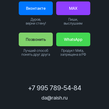
Вконтакте
MAX
Дуров,
Пиши,
верни стену!
выслушаем
Позвонить
WhatsApp
Лучший способ
Продукт Meta,
понять друг друга
запрещена в РФ
+7 995 789-54-84
da@raish.ru