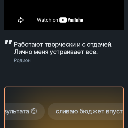
Работают творчески и с отдачей.
Лично меня устраивает все.
Родион
сливаю бюджет впустую 😫
не