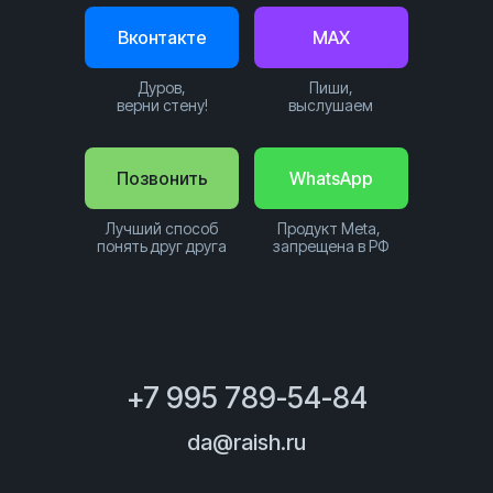
Вконтакте
MAX
Дуров,
Пиши,
верни стену!
выслушаем
Позвонить
WhatsApp
Лучший способ
Продукт Meta,
понять друг друга
запрещена в РФ
+7 995 789-54-84
da@raish.ru