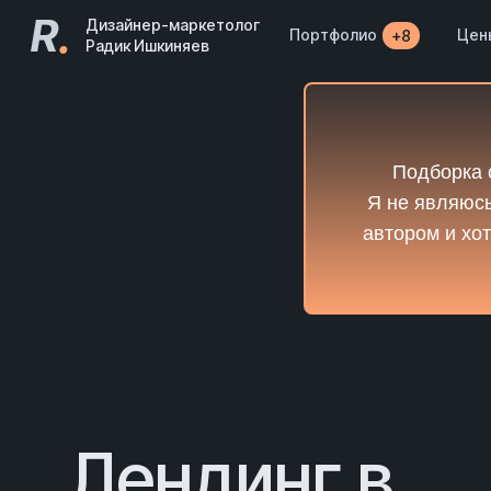
R
.
Дизайнер-маркетолог
Портфолио
Цен
+8
Радик Ишкиняев
Подборка 
Я не являюсь
автором и хот
Лендинг в