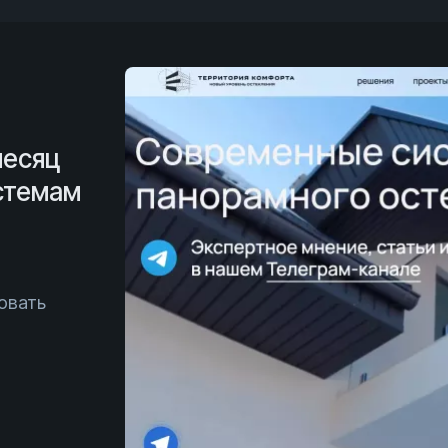
месяц
истемам
овать