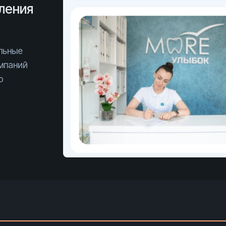
ления
льные
мпаний
ю