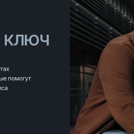
д ключ
нтах
рые помогут
еса