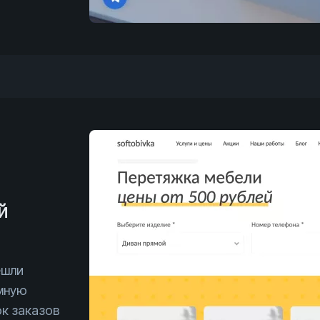
й
ешли
амную
ок заказов