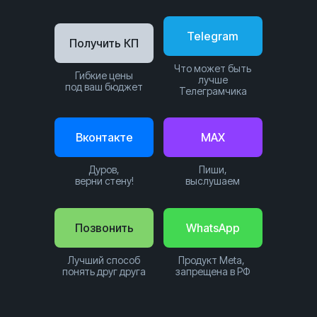
Telegram
Получить КП
Что может быть
Гибкие цены
лучше
под ваш бюджет
Телеграмчика
Вконтакте
MAX
Дуров,
Пиши,
верни стену!
выслушаем
Позвонить
WhatsApp
Лучший способ
Продукт Meta,
понять друг друга
запрещена в РФ