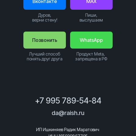
Вконтакте
MAX
Дуров,
Пиши,
верни стену!
выслушаем
Позвонить
WhatsApp
Лучший способ
Продукт Meta,
понять друг друга
запрещена в РФ
+7 995 789-54-84
da@raish.ru
ИП Ишкиняев Радик Маратович