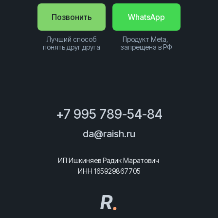
Позвонить
WhatsApp
Лучший способ
Продукт Meta,
понять друг друга
запрещена в РФ
+7 995 789-54-84
da@raish.ru
ИП Ишкиняев Радик Маратович
ИНН 165929867705
R
.