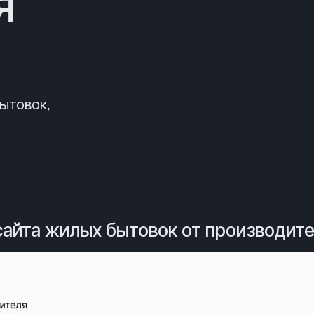
я
ытовок,
айта жилых бытовок от производит