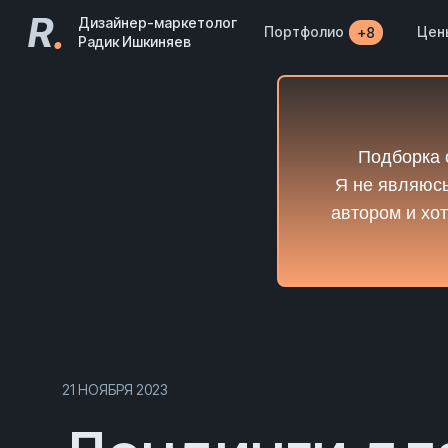
R
.
Дизайнер-маркетолог
Портфолио
Цен
+8
Радик Ишкиняев
Подборка 
Я не являюсь
автором и хот
21 НОЯБРЯ 2023