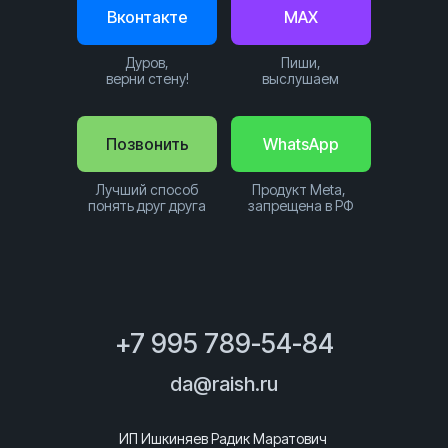
Вконтакте
MAX
Дуров,
Пиши,
верни стену!
выслушаем
Позвонить
WhatsApp
Лучший способ
Продукт Meta,
понять друг друга
запрещена в РФ
+7 995 789-54-84
da@raish.ru
ИП Ишкиняев Радик Маратович