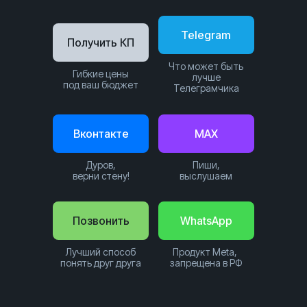
Telegram
Получить КП
Что может быть
Гибкие цены
лучше
под ваш бюджет
Телеграмчика
Вконтакте
MAX
Дуров,
Пиши,
верни стену!
выслушаем
Позвонить
WhatsApp
Лучший способ
Продукт Meta,
понять друг друга
запрещена в РФ