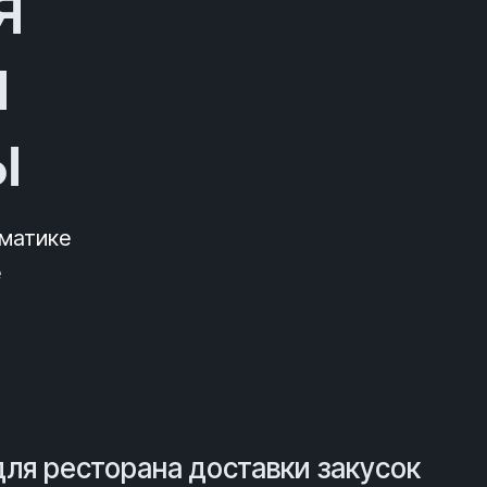
я
и
ы
матике
е
ля ресторана доставки закусок