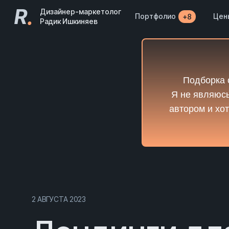
R
.
Дизайнер-маркетолог
Портфолио
Цен
+8
Радик Ишкиняев
Подборка 
Я не являюсь
автором и хот
2 АВГУСТА 2023