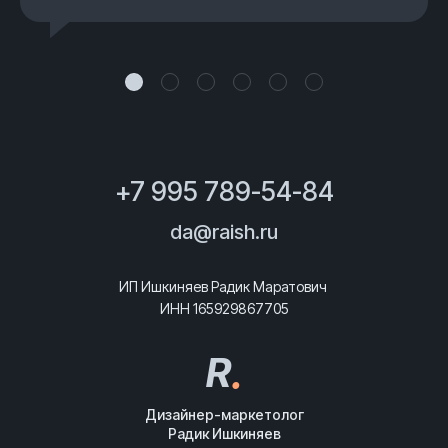
же период он дал 515)
Продолжение в Telegram
Продолжение в Telegram
Продолжение в Telegram
развивает умение говорить
Продолжение в Telegram
Продолжение в Telegram
+7 995 789-54-84
da@raish.ru
ИП Ишкиняев Радик Маратович
ИНН 165929867705
R
.
Дизайнер-маркетолог
Радик Ишкиняев