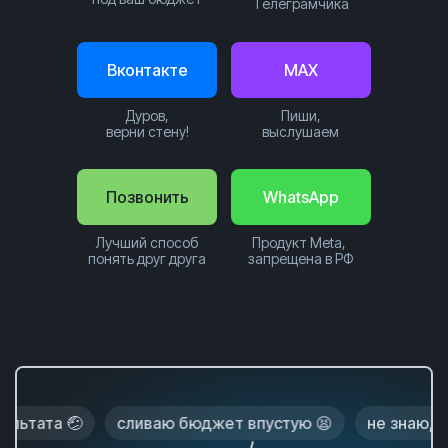
Телеграмчика
Вконтакте
MAX
Дуров,
Пиши,
верни стену!
выслушаем
Позвонить
WhatsApp
Лучший способ
Продукт Meta,
понять друг друга
запрещена в РФ
та 🤕
сливаю бюджет впустую 😫
не знаю, почему