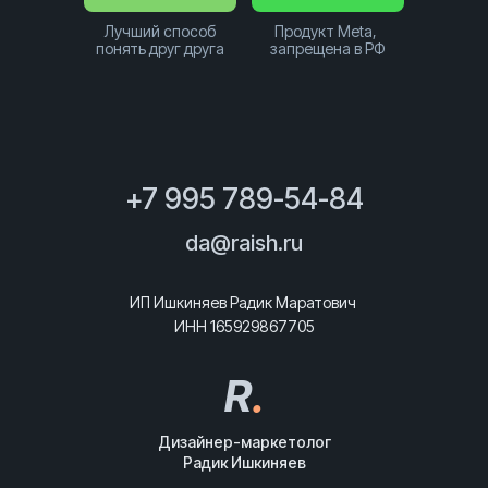
Лучший способ
Продукт Meta,
понять друг друга
запрещена в РФ
+7 995 789-54-84
da@raish.ru
ИП Ишкиняев Радик Маратович
ИНН 165929867705
R
.
Дизайнер-маркетолог
Радик Ишкиняев