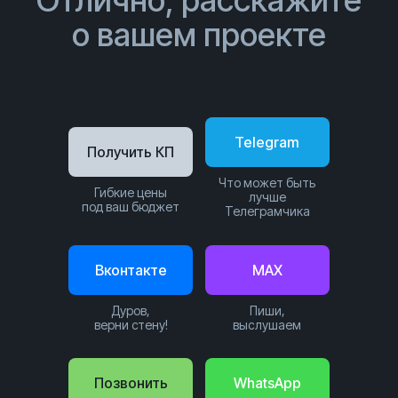
Отлично, расскажите
о вашем проекте
Telegram
Получить КП
Что может быть
Гибкие цены
лучше
под ваш бюджет
Телеграмчика
Вконтакте
MAX
Дуров,
Пиши,
верни стену!
выслушаем
Позвонить
WhatsApp