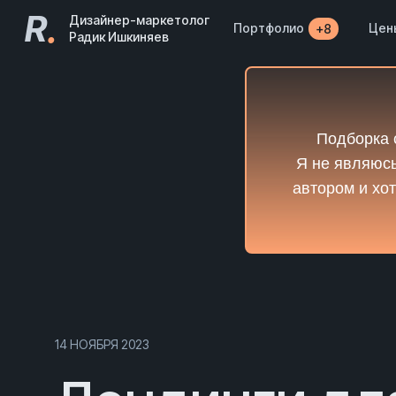
R
.
Дизайнер-маркетолог
Портфолио
Цен
+8
Радик Ишкиняев
Подборка 
Я не являюсь
автором и хот
14 НОЯБРЯ 2023