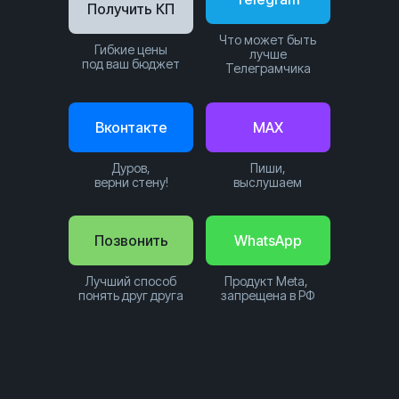
Получить КП
Что может быть
Гибкие цены
лучше
под ваш бюджет
Телеграмчика
Вконтакте
MAX
Дуров,
Пиши,
верни стену!
выслушаем
Позвонить
WhatsApp
Лучший способ
Продукт Meta,
понять друг друга
запрещена в РФ