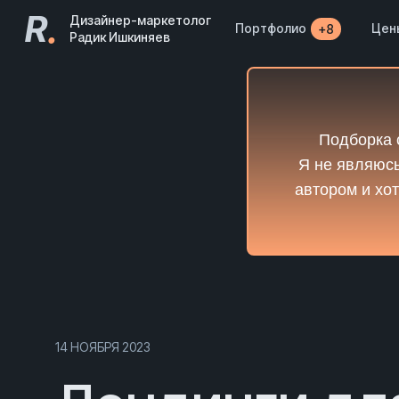
R
.
Дизайнер-маркетолог
Портфолио
Цен
+8
Радик Ишкиняев
Подборка 
Я не являюсь
автором и хот
14 НОЯБРЯ 2023