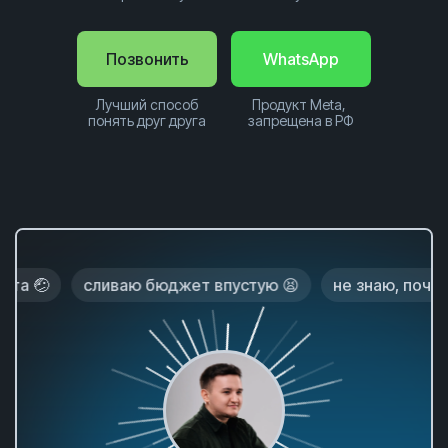
Позвонить
WhatsApp
Лучший способ
Продукт Meta,
понять друг друга
запрещена в РФ
🤕
сливаю бюджет впустую 😫
не знаю, почему не