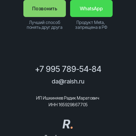
Позвонить
WhatsApp
Лучший способ
Продукт Meta,
понять друг друга
запрещена в РФ
+7 995 789-54-84
da@raish.ru
ИП Ишкиняев Радик Маратович
ИНН 165929867705
R
.