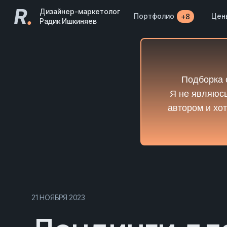
R
.
Дизайнер-маркетолог
Портфолио
Цен
+8
Радик Ишкиняев
Подборка 
Я не являюсь
автором и хот
21 НОЯБРЯ 2023