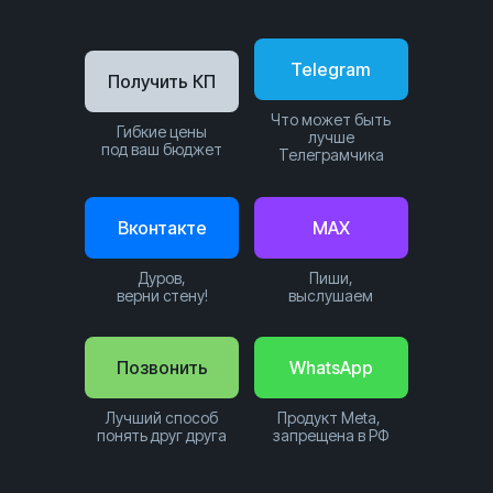
Telegram
Получить КП
Что может быть
Гибкие цены
лучше
под ваш бюджет
Телеграмчика
Вконтакте
MAX
Дуров,
Пиши,
верни стену!
выслушаем
Позвонить
WhatsApp
Лучший способ
Продукт Meta,
понять друг друга
запрещена в РФ