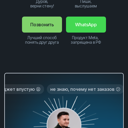
Дуров,
Пиши,
верни стену!
выслушаем
Позвонить
WhatsApp
Лучший способ
Продукт Meta,
понять друг друга
запрещена в РФ
тую 😫
не знаю, почему нет заказов 😕
лиды плох