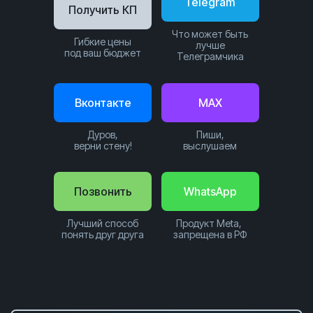
Telegram
Получить КП
Что может быть
Гибкие цены
лучше
под ваш бюджет
Телеграмчика
Вконтакте
MAX
Дуров,
Пиши,
верни стену!
выслушаем
Позвонить
WhatsApp
Лучший способ
Продукт Meta,
понять друг друга
запрещена в РФ