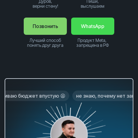
Дуров,
Пиши,
верни стену!
выслушаем
Позвонить
WhatsApp
Лучший способ
Продукт Meta,
понять друг друга
запрещена в РФ
жет впустую 😫
не знаю, почему нет заказов 😕
л