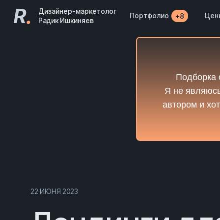
R
.
Дизайнер-маркетолог
Портфолио
Цен
+8
Радик Ишкиняев
Подборка 
Я не являюсь
автором и хот
22 ИЮНЯ 2023