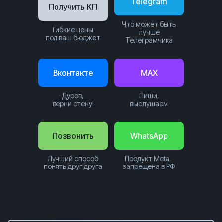
Telegram
Получить КП
Что может быть
Гибкие цены
лучше
под ваш бюджет
Телеграмчика
Вконтакте
MAX
Дуров,
Пиши,
верни стену!
выслушаем
Позвонить
WhatsApp
Лучший способ
Продукт Meta,
понять друг друга
запрещена в РФ