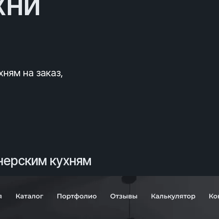
хни
ням на заказ,
нерским кухням