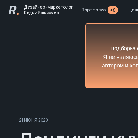
R
.
Дизайнер-маркетолог
Портфолио
Цен
+8
Радик Ишкиняев
Подборка 
Я не являюсь
автором и хот
21 ИЮНЯ 2023