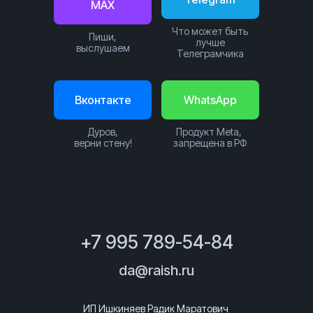
MAX
Что может быть
Пиши,
лучше
выслушаем
Телеграмчика
Вконтакте
WhatsApp
Дуров,
Продукт Meta,
верни стену!
запрещена в РФ
+7 995 789-54-84
da@raish.ru
ИП Ишкиняев Радик Маратович