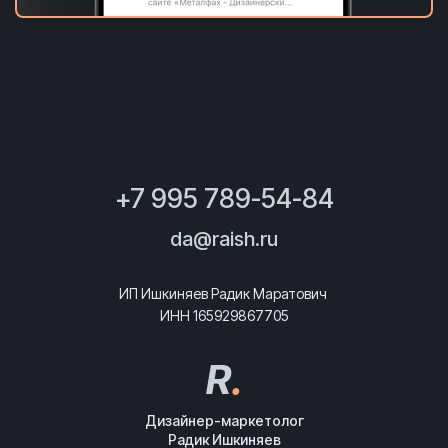
+7 995 789-54-84
da@raish.ru
ИП Ишкиняев Радик Маратович
ИНН 165929867705
R
.
Дизайнер-маркетолог
Радик Ишкиняев