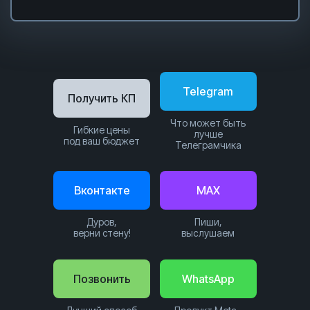
Telegram
Получить КП
Что может быть
Гибкие цены
лучше
под ваш бюджет
Телеграмчика
Вконтакте
MAX
Дуров,
Пиши,
верни стену!
выслушаем
Позвонить
WhatsApp