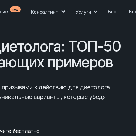
new
ение
Блог
Ко
Консалтинг
Услуги
диетолога: ТОП-50
ающих примеров
призывами к действию для диетолога
уникальные варианты, которые убедят
чите бесплатно