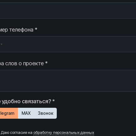
ер телефона *
а слов о проекте *
 удобно связаться? *
legram
MAX
Звонок
Даю согласие на
обработку персональных данных