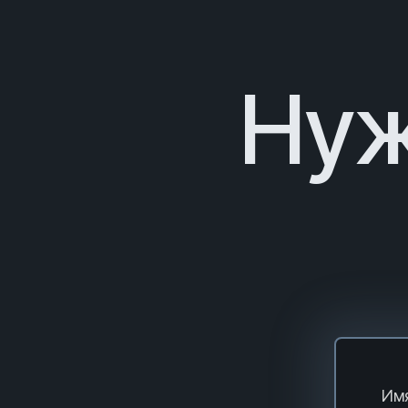
Нуж
Имя