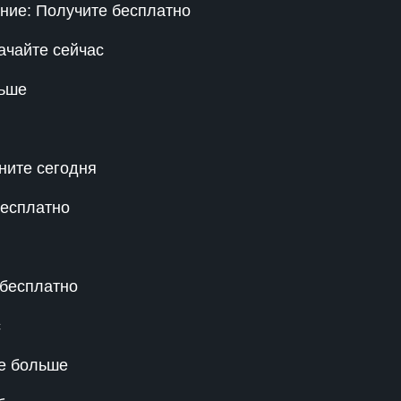
ание: Получите бесплатно
ачайте сейчас
льше
ните сегодня
бесплатно
 бесплатно
с
те больше