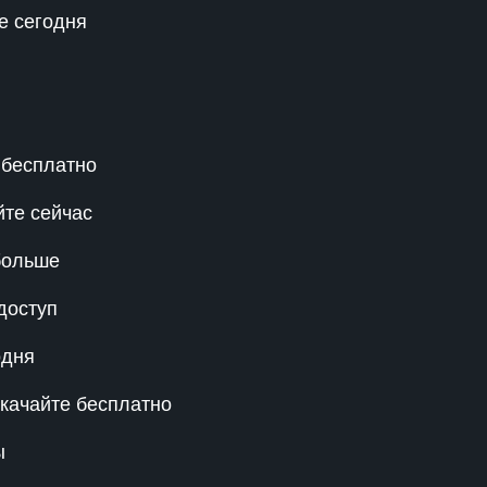
е сегодня
 бесплатно
те сейчас
 больше
доступ
одня
качайте бесплатно
ы