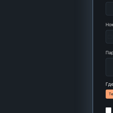
Ном
Пар
Где
Te