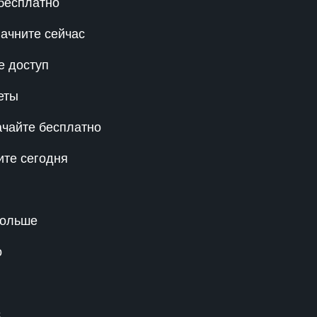
 бесплатно
ачните сейчас
е доступ
еты
ачайте бесплатно
ите сегодня
больше
о
с