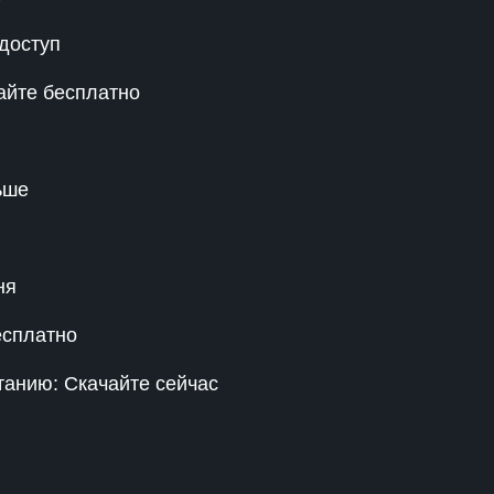
доступ
айте бесплатно
ьше
ня
есплатно
танию: Скачайте сейчас