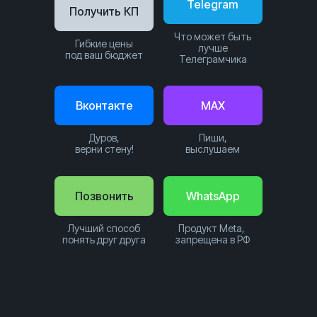
Telegram
Получить КП
Что может быть
Гибкие цены
лучше
под ваш бюджет
Телеграмчика
Вконтакте
MAX
Дуров,
Пиши,
верни стену!
выслушаем
Позвонить
WhatsApp
Лучший способ
Продукт Meta,
понять друг друга
запрещена в РФ