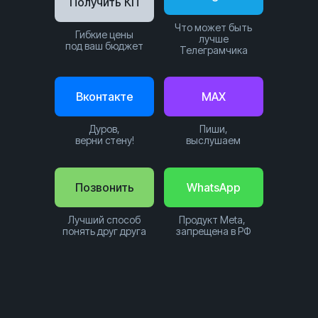
Получить КП
Что может быть
Гибкие цены
лучше
под ваш бюджет
Телеграмчика
Вконтакте
MAX
Дуров,
Пиши,
верни стену!
выслушаем
Позвонить
WhatsApp
Лучший способ
Продукт Meta,
понять друг друга
запрещена в РФ