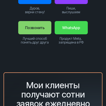
Дуров,
Пиши,
верни стену!
выслушаем
Позвонить
WhatsApp
Лучший способ
Продукт Meta,
понять друг друга
запрещена в РФ
Мои клиенты
получают сотни
заявок ежедневно