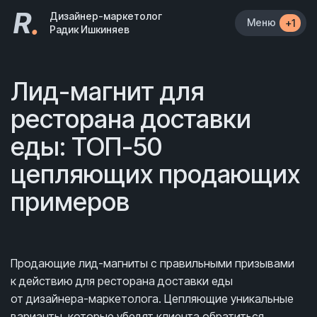
R
.
Дизайнер-маркетолог
Меню
+1
Радик Ишкиняев
Лид-магнит для
ресторана доставки
еды: ТОП-50
цепляющих продающих
примеров
Продающие лид-магниты с правильными призывами
к действию для ресторана доставки еды
от дизайнера-маркетолога. Цепляющие уникальные
варианты, которые убедят клиента обратиться