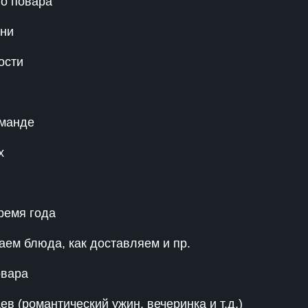
го повара
ени
ости
оманде
х
ремя года
аем блюда, как доставляем и пр.
овара
в (романтический ужин, вечеринка и т.д.)