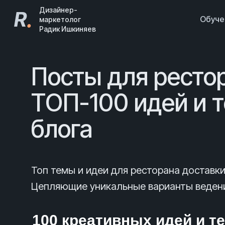
Дизайнер-
R
.
Обуч
маркетолог
Радик Ишкиняев
Посты для ресто
ТОП-100 идей и 
блога
Топ темы и идеи для ресторана доставк
Цепляющие уникальные варианты ведени
100 креативных идей и т