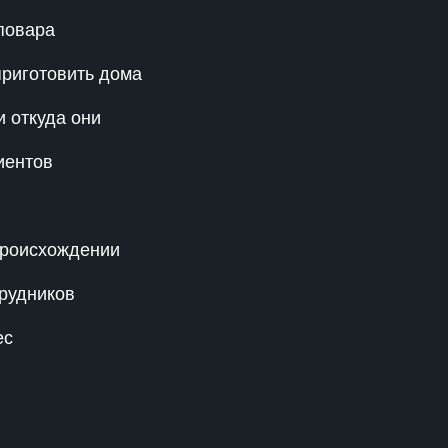
повара
риготовить дома
и откуда они
иентов
происхождении
рудников
ес