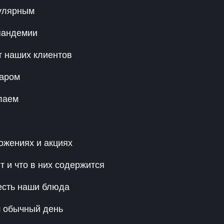
пулярным
пандемии
т наших клиентов
варом
елаем
жениях и акциях
 и что в них содержится
 есть наши блюда
ш обычный день