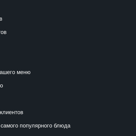
в
тов
нашего меню
во
 клиентов
 самого популярного блюда