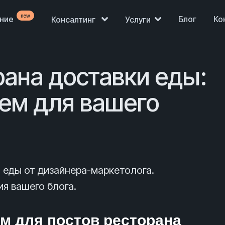
new
ение
Блог
Ко
Консалтинг
Услуги
рана доставки еды:
тем для вашего
и еды от дизайнера-маркетолога.
я вашего блога.
ем для постов ресторана