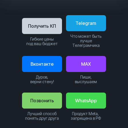
Telegram
Получить КП
Что может быть
Гибкие цены
лучше
под ваш бюджет
Телеграмчика
Вконтакте
MAX
Дуров,
Пиши,
верни стену!
выслушаем
Позвонить
WhatsApp
Лучший способ
Продукт Meta,
понять друг друга
запрещена в РФ