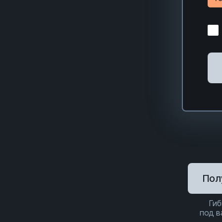
Пол
Гиб
под 