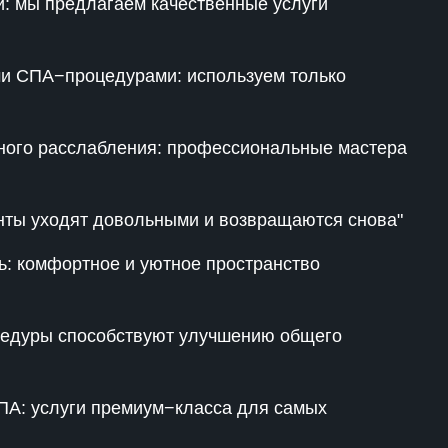
: мы предлагаем качественные услуги
В Телеграм-канале бесплатно делюсь
материалами, как стабильно привлекать
ми СПА−процедурами: используем только
клиентов на свои услуги, подписывайся 🤝
ного расслабления: профессиональные мастера
Перейти в Телеграм
нты уходят довольными и возвращаются снова"
: комфортное и уютное пространство
оцедуры способствуют улучшению общего
ПА: услуги премиум−класса для самых