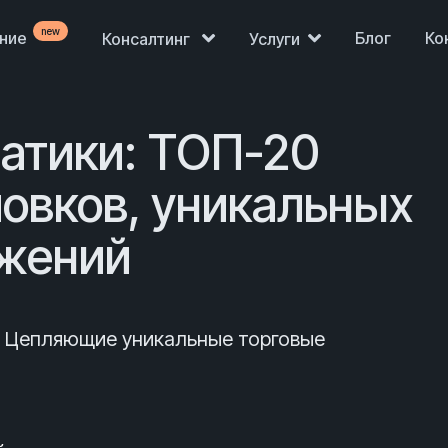
new
ение
Блог
Ко
Консалтинг
Услуги
атики: ТОП-20
овков, уникальных
ожений
. Цепляющие уникальные торговые
Продажи просели,
нет клиентов?