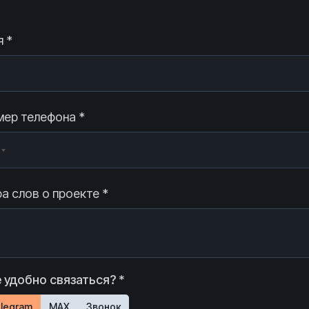
 *
ер телефона *
а слов о проекте *
 удобно связаться? *
legram
MAX
Звонок