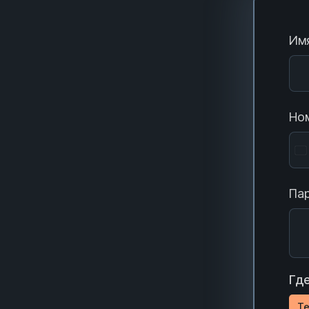
Имя
Ном
Пар
Где
Te