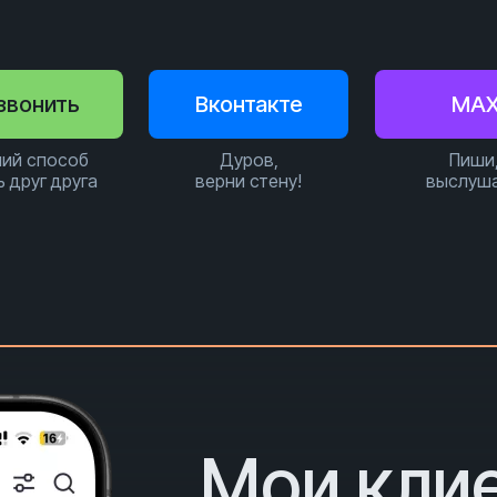
звонить
Вконтакте
MA
ий способ
Дуров,
Пиши
ь друг друга
верни стену!
выслуш
Мои кли