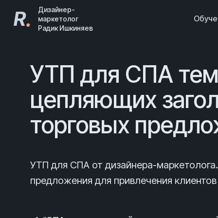
Дизайнер-
R
.
Обуч
маркетолог
Радик Ишкиняев
УТП для СПА тем
цепляющих загол
торговых предл
УТП для СПА от дизайнера-маркетолога
предложения для привлечения клиентов