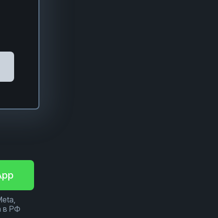
App
Meta,
 в РФ