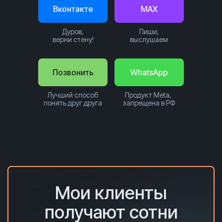
Вконтакте
MAX
Дуров,
Пиши,
верни стену!
выслушаем
Позвонить
WhatsApp
Лучший способ
Продукт Meta,
понять друг друга
запрещена в РФ
Мои клиенты
получают сотни