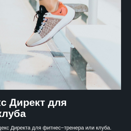
с Директ для
клуба
екс Директа для фитнес−тренера или клуба.