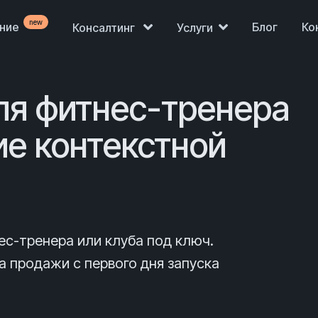
new
ение
Блог
Ко
Консалтинг
Услуги
ля фитнес-тренера
ие контекстной
ес-тренера или клуба под ключ.
 продажи с первого дня запуска