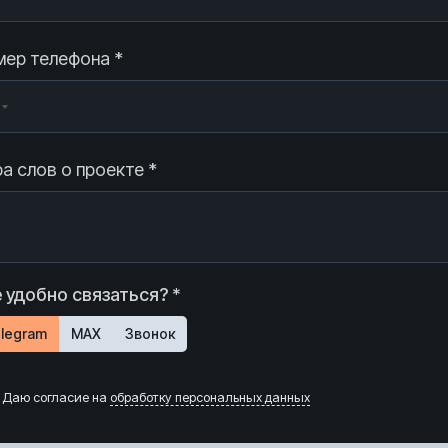
ер телефона *
а слов о проекте *
 удобно связаться? *
legram
MAX
Звонок
Даю согласие на
обработку персональных данных