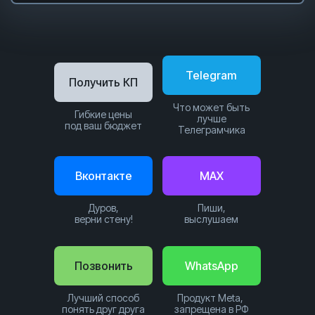
Telegram
Получить КП
Что может быть
Гибкие цены
лучше
под ваш бюджет
Телеграмчика
Вконтакте
MAX
Дуров,
Пиши,
верни стену!
выслушаем
Позвонить
WhatsApp
Лучший способ
Продукт Meta,
понять друг друга
запрещена в РФ