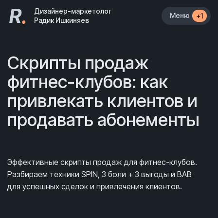
R
.
Дизайнер-маркетолог
Меню
+1
Радик Ишкиняев
Скрипты продаж
фитнес-клубов: как
привлекать клиентов и
продавать абонементы
Эффективные скрипты продаж для фитнес-клубов.
Разбираем техники SPIN, 3 боли + 3 выгоды и BAB
для успешных сделок и привлечения клиентов.